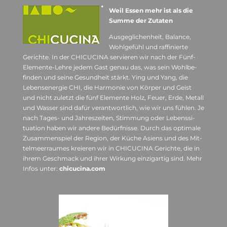
Weil Essen mehr ist als die
Summe der Zutaten
Aus­ge­gli­chen­heit, Balance,
Wohl­ge­fühl und raf­fi­nierte
Gerichte. In der CHI­CU­CINA ser­vie­ren wir nach der Fünf-
Ele­mente-Lehre jedem Gast genau das, was sein Wohl­be­
fin­den und seine Gesund­heit stärkt. Ying und Yang, die
Lebens­en­er­gie CHI, die Har­mo­nie von Kör­per und Geist
und nicht zuletzt die fünf Ele­mente Holz, Feuer, Erde, Metall
und Was­ser sind dafür ver­ant­wort­lich, wie wir uns füh­len. Je
nach Tages- und Jah­res­zei­ten, Stim­mung oder Lebens­si­
tua­tion haben wir andere Bedürf­nisse. Durch das opti­male
Zusam­men­spiel der Region, der Küche Asi­ens und des Mit­
tel­meer­rau­mes kre­ieren wir in CHI­CU­CINA Gerichte, die in
ihrem Geschmack und ihrer Wir­kung ein­zig­ar­tig sind. Mehr
Infos unter:
chicucina.com