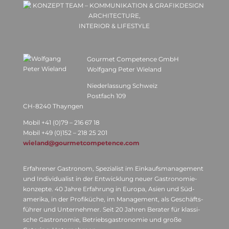
ARCHI­TEC­TURE,
INTE­RIOR & LIFESTYLE
Gour­met Com­pe­tence GmbH
Wolf­gang Peter Wieland
Nie­der­las­sung Schweiz
Post­fach 109
CH-8240 Thayngen
Mobil +41 (0)79 – 216 67 18
Mobil +49 (0)152 – 218 25 201
wieland@gourmetcompetence.com
Erfah­re­ner Gas­tro­nom, Spe­zia­list im Ein­kaufs­ma­nage­ment
und Indi­vi­dua­list in der Ent­wick­lung neuer Gas­tro­no­mie­
kon­zepte. 40 Jahre Erfah­rung in Europa, Asien und Süd­
ame­rika, in der Pro­fikü­che, im Manage­ment, als Geschäfts­
füh­rer und Unter­neh­mer. Seit 20 Jah­ren Bera­ter für klas­si­
sche Gas­tro­no­mie, Betriebs­gas­tro­no­mie und große