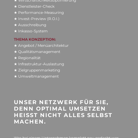
★ Wirtschaftlichkeitsoptimierung
★ Dienstleister-Check
★ Performance-Measuring
★ Invest-Pre­view (R.O.I.)
★ Ausschreibung
★ Inkasso-System
THEMA KON­ZEP­TION:
★ Ange­bot / Menü­ar­chi­tek­tur
★ Qua­li­täts­ma­nage­ment
★ Regio­na­li­tät
★ Infra­struk­tur-Aus­las­tung
★ Ziel­grup­pen­mar­ke­ting
★ Umweltmanagement
UNSER NETZ­WERK FÜR SIE,
DENN OPTI­MAL UMSET­ZEN
HEISST NICHT ALLES SELBST
MACHEN.
Was bei einem Unter­neh­men kom­plett neu gedacht wer­