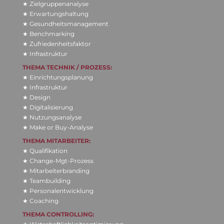
★ Ziel­grup­pen­ana­lyse
★ Erwar­tungs­hal­tung
★ Gesund­heits­ma­nage­ment
★ Bench­mar­king
★ Zufrie­den­heits­fak­tor
★ Infrastruktur
THEMA TECH­NIK / PRO­ZESS:
★ Ein­rich­tungs­pla­nung
★ Infra­struk­tur
★ Design
★ Digi­ta­li­sie­rung
★ Nut­zungs­ana­lyse
★ Make or Buy-Analyse
THEMA MIT­AR­BEI­TER:
★ Qualifikation
★ Change-Mgt-Prozess
★ Mitarbeiterbranding
★ Teambuilding
★ Personalentwicklung
★ Coaching
THEMA CON­TROL­LING: