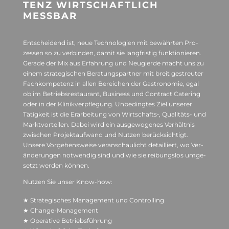
TENZ WIRT­SCHAFT­LICH
MESSBAR
Ent­schei­dend ist, neue Tech­no­lo­gien mit bewähr­ten Pro­
zes­sen so zu ver­bin­den, damit sie lang­fris­tig funk­tio­nie­ren.
Gerade der Mix aus Erfah­rung und Neu­gierde macht uns zu
einem stra­te­gi­schen Bera­tungs­part­ner mit breit gestreu­ter
Fach­kom­pe­tenz in allen Berei­chen der Gas­tro­no­mie, egal
ob im Betriebs­re­stau­rant, Busi­ness und Con­tract Cate­ring
oder in der Kli­nik­ver­pfle­gung. Unbe­ding­tes Ziel unse­rer
Tätig­keit ist die Erar­bei­tung von Wirtschafts‑, Qua­li­täts- und
Markt­vor­tei­len. Dabei wird ein aus­ge­wo­ge­nes Ver­hält­nis
zwi­schen Pro­jekt­auf­wand und Nut­zen berück­sich­tigt.
Unsere Vor­ge­hens­weise ver­an­schau­licht detail­liert, wo Ver­
än­de­run­gen not­wen­dig sind und wie sie rei­bungs­los umge­
setzt wer­den können.
Nut­zen Sie unser Know-how:
★ Stra­te­gi­sches Manage­ment und Con­trol­ling
★ Change-Manage­ment
★ Ope­ra­tive Betriebsführung