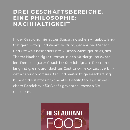
DREI GESCHÄFTS­BE­REI­CHE.
EINE PHI­LO­SO­PHIE:
NACHHALTIGKEIT
In der Gas­tro­no­mie ist der Spa­gat zwi­schen Ange­bot, lang­
fris­ti­gem Erfolg und Ver­ant­wor­tung gegen­über Mensch
und Umwelt beson­ders groß. Umso wich­ti­ger ist es, das
Thema Nach­hal­tig­keit immer in den Vor­der­grund zu stel­
len. Denn ein guter Coach berück­sich­tigt alle Res­sour­cen
lang­fris­tig, ein durch­dach­tes Gas­tro­no­mie­kon­zept ver­bin­
det Anspruch mit Rea­li­tät und weit­sich­tige Beschaf­fung
bün­delt die Kräfte im Sinne aller Betei­lig­ten. Egal in wel­
chem Bereich wir für Sie tätig wer­den, mes­sen Sie
uns daran.