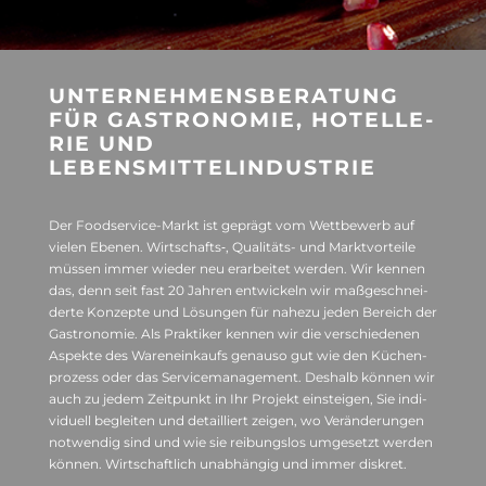
UNTER­NEH­MENS­BE­RA­TUNG
FÜR GAS­TRO­NO­MIE, HOTEL­LE­
RIE UND
LEBENSMITTELINDUSTRIE
Der Food­ser­vice-Markt ist geprägt vom Wett­be­werb auf
vie­len Ebe­nen. Wirtschafts‑, Qua­li­täts- und Markt­vor­teile
müs­sen immer wie­der neu erar­bei­tet wer­den. Wir ken­nen
das, denn seit fast 20 Jah­ren ent­wi­ckeln wir maß­ge­schnei­
derte Kon­zepte und Lösun­gen für nahezu jeden Bereich der
Gas­tro­no­mie. Als Prak­ti­ker ken­nen wir die ver­schie­de­nen
Aspekte des Waren­ein­kaufs genauso gut wie den Küchen­
pro­zess oder das Ser­vice­ma­nage­ment. Des­halb kön­nen wir
auch zu jedem Zeit­punkt in Ihr Pro­jekt ein­stei­gen, Sie indi­
vi­du­ell beglei­ten und detail­liert zei­gen, wo Ver­än­de­run­gen
not­wen­dig sind und wie sie rei­bungs­los umge­setzt wer­den
kön­nen. Wirt­schaft­lich unab­hän­gig und immer diskret.