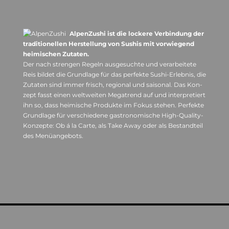
Alpen­Zu­shi ist die lockere Ver­bin­dung der
tra­di­tio­nel­len Her­stel­lung von Sus­his mit vor­wie­gend
hei­mi­schen Zutaten.
Der nach stren­gen Regeln aus­ge­suchte und ver­ar­bei­tete
Reis bil­det die Grund­lage für das per­fekte Sushi-Erleb­nis, die
Zuta­ten sind immer frisch, regio­nal und sai­so­nal. Das Kon­
zept fasst einen welt­wei­ten Mega­trend auf und inter­pre­tiert
ihn so, dass hei­mi­sche Pro­dukte im Fokus ste­hen. Per­fekte
Grund­lage für ver­schie­dene gas­tro­no­mi­sche High-Qua­lity-
Kon­zepte: Ob á la Carte, als Take Away oder als Bestand­teil
des Menüangebots.