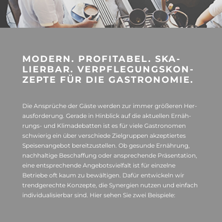
MODERN. PRO­FI­TA­BEL. SKA­
LIER­BAR. VER­PFLE­GUNGS­KON­
ZEPTE FÜR DIE GASTRONOMIE.
Die Ansprü­che der Gäste wer­den zur immer grö­ße­ren Her­
aus­for­de­rung. Gerade in Hin­blick auf die aktu­el­len Ernäh­
rungs- und Kli­ma­de­bat­ten ist es für viele Gas­tro­no­men
schwie­rig ein über ver­schiede Ziel­grup­pen akzep­tier­tes
Spei­sen­an­ge­bot bereit­zu­stel­len. Ob gesunde Ernäh­rung,
nach­hal­tige Beschaf­fung oder anspre­chende Prä­sen­ta­tion,
eine ent­spre­chende Ange­bots­viel­falt ist für ein­zelne
Betriebe oft kaum zu bewäl­ti­gen. Dafür ent­wi­ckeln wir
trend­ge­rechte Kon­zepte, die Syn­er­gien nut­zen und ein­fach
indi­vi­dua­li­sier­bar sind. Hier sehen Sie zwei Beispiele: