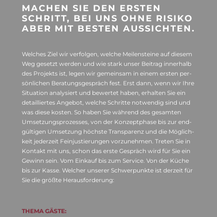
MACHEN SIE DEN ERS­TEN
SCHRITT, BEI UNS OHNE RISIKO
ABER MIT BES­TEN AUSSICHTEN.
Wel­ches Ziel wir ver­fol­gen, wel­che Mei­len­steine auf die­sem
Weg gesetzt wer­den und wie stark unser Bei­trag inner­halb
des Pro­jekts ist, legen wir gemein­sam in einem ers­ten per­
sön­li­chen Bera­tungs­ge­spräch fest. Erst dann, wenn wir Ihre
Situa­tion ana­ly­siert und bewer­tet haben, erhal­ten Sie ein
detail­lier­tes Ange­bot, wel­che Schritte not­wen­dig sind und
was diese kos­ten. So haben Sie wäh­rend des gesam­ten
Umset­zungs­pro­zes­ses, von der Kon­zept­phase bis zur end­
gül­ti­gen Umset­zung höchste Trans­pa­renz und die Mög­lich­
keit jeder­zeit Fein­jus­tie­run­gen vor­zu­neh­men. Tre­ten Sie in
Kon­takt mit uns, schon das erste Gespräch wird für Sie ein
Gewinn sein. Vom Ein­kauf bis zum Ser­vice. Von der Küche
bis zur Kasse. Wel­cher unse­rer Schwer­punkte ist der­zeit für
Sie die größte Herausforderung:
THEMA GÄSTE: