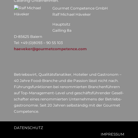
Catering-Unternehmen.
Gour­met Com­pe­tence GmbH
Ralf Michael Häveker
Haupt­sitz
Gail­ling 8a
D‑85625 Baiern
Tel: +49 (0)8093 – 90 55 103
haeveker@gourmetcompetence.com
Betriebs­wirt, Qua­li­täts­fa­na­ti­ker, Hote­lier und Gas­tro­nom –
40 Jahre Food-Bran­che und die Pas­sion lässt nicht nach.
Füh­rungs­funk­tio­nen bei renom­mier­ten Bran­chen­füh­rern
auf Top-Manage­ment-Level und geschäfts­füh­ren­der Gesell­
schaf­ter eines renom­mier­ten Unter­neh­mens der Betriebs­
gas­tro­no­mie. Seit 20 Jah­ren selb­stän­dig mit der Gour­met
Competence.
DATEN­SCHUTZ
IMPRES­SUM