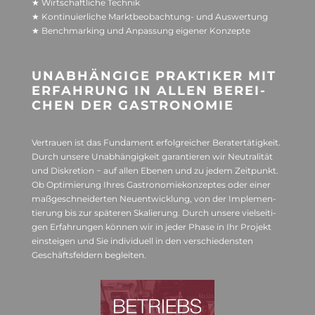
★ Wirt­schaft­li­che Tech­nik
★ Kon­ti­nu­ier­li­che Markt­be­ob­ach­tung- und Aus­wer­tung
★ Bench­mar­king und Anpas­sung eige­ner Konzepte
UNAB­HÄN­GIGE PRAK­TI­KER MIT
ERFAH­RUNG IN ALLEN BEREI­
CHEN DER GASTRONOMIE
Ver­trauen ist das Fun­da­ment erfolg­rei­cher Bera­ter­tä­tig­keit.
Durch unsere Unab­hän­gig­keit garan­tie­ren wir Neu­tra­li­tät
und Dis­kre­tion − auf allen Ebe­nen und zu jedem Zeit­punkt.
Ob Opti­mie­rung Ihres Gas­tro­no­mie­kon­zep­tes oder einer
maß­ge­schnei­der­ten Neu­ent­wick­lung, von der Imple­men­
tie­rung bis zur spä­te­ren Ska­lie­rung. Durch unsere viel­sei­ti­
gen Erfah­run­gen kön­nen wir in jeder Phase in Ihr Pro­jekt
ein­stei­gen und Sie indi­vi­du­ell in den ver­schie­dens­ten
Geschäfts­fel­dern begleiten.