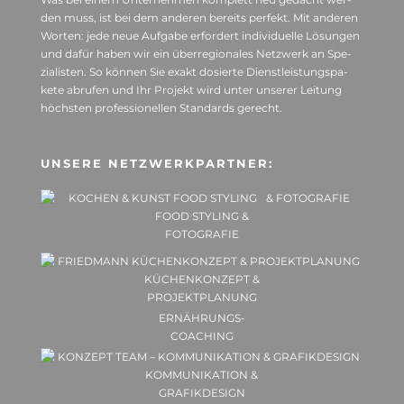
den muss, ist bei dem ande­ren bereits per­fekt. Mit ande­ren
Wor­ten: jede neue Auf­gabe erfor­dert indi­vi­du­elle Lösun­gen
und dafür haben wir ein über­re­gio­na­les Netz­werk an Spe­
zia­lis­ten. So kön­nen Sie exakt dosierte Dienst­leis­tungs­pa­
kete abru­fen und Ihr Pro­jekt wird unter unse­rer Lei­tung
höchs­ten pro­fes­sio­nel­len Stan­dards gerecht.
UNSERE NETZ­WERK­PART­NER:
FOOD STY­LING &
FOTO­GRA­FIE
KÜCHEN­KON­ZEPT &
PRO­JEKT­PLA­NUNG
ERNÄH­RUNGS-
COA­CHING
KOM­MU­NI­KA­TION &
GRA­FIK­DE­SIGN