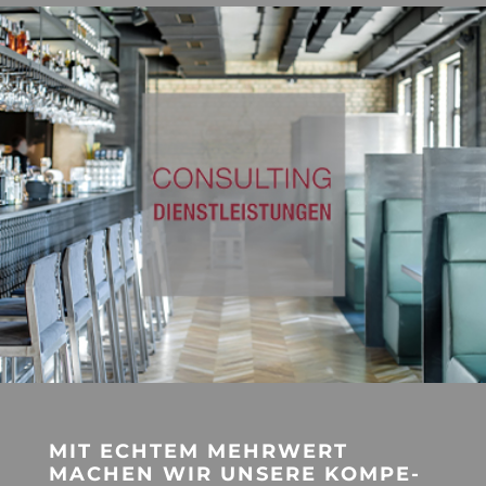
MIT ECH­TEM MEHR­WERT
MACHEN WIR UNSERE KOM­PE­